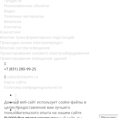
Продукты
Реализованные объекты
Видео
Полезные материалы
Вакансии
Контакты
Консалтинг
Монтаж трансформаторных подстанций
Прокладка линии электропередач
Монтаж систем освещения
Проектирование силового электрооборудования
Проектирование освещения зданий
+7 (831) 280-99-25
zakaz@etkalmi.ru
Карта сайта
Политика конфиденциальности
Данный веб-сайт использует cookie-файлы в
целях предоставления вам лучшего
пользовательского опыта на нашем сайте.
© 2026 Все права защищены.
Продолжая использовать данный сайт, вы
Принять