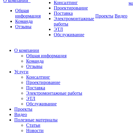
О компании
Консалтинг
м
Проектирование
Общая
Поставка
информация
Проекты
Видео
Электромонтажные
Команда
работы
Отзывы
ЭТЛ
Обслуживание
О компании
Общая информация
Команда
Отзывы
Услуги
Консалтинг
Проектирование
Поставка
Электромонтажные работы
ЭТЛ
Обслуживание
Проекты
Видео
Полезные материалы
Статьи
Новости