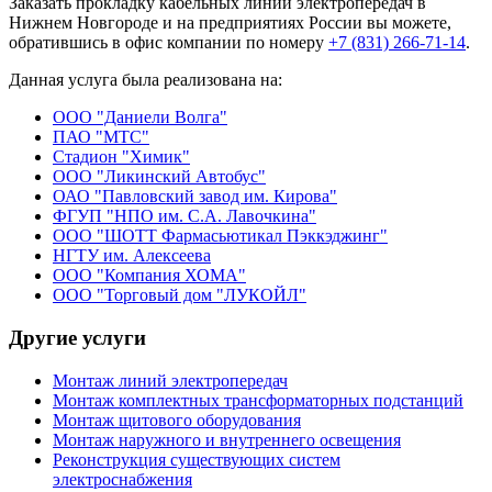
Заказать прокладку кабельных линий электропередач в
Нижнем Новгороде и на предприятиях России вы можете,
обратившись в офис компании по номеру
+7 (831) 266-71-14
.
Данная услуга была реализована на:
ООО "Даниели Волга"
ПАО "МТС"
Стадион "Химик"
ООО "Ликинский Автобус"
ОАО "Павловский завод им. Кирова"
ФГУП "НПО им. С.А. Лавочкина"
ООО "ШОТТ Фармасьютикал Пэккэджинг"
НГТУ им. Алексеева
ООО "Компания ХОМА"
ООО "Торговый дом "ЛУКОЙЛ"
Другие услуги
Монтаж линий электропередач
Монтаж комплектных трансформаторных подстанций
Монтаж щитового оборудования
Монтаж наружного и внутреннего освещения
Реконструкция существующих систем
электроснабжения