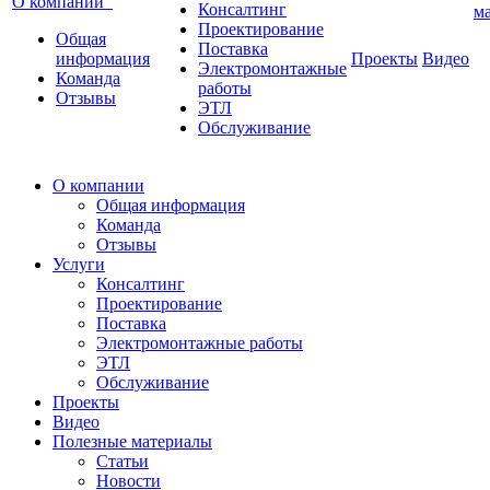
О компании
Консалтинг
м
Проектирование
Общая
Поставка
информация
Проекты
Видео
Электромонтажные
Команда
работы
Отзывы
ЭТЛ
Обслуживание
О компании
Общая информация
Команда
Отзывы
Услуги
Консалтинг
Проектирование
Поставка
Электромонтажные работы
ЭТЛ
Обслуживание
Проекты
Видео
Полезные материалы
Статьи
Новости