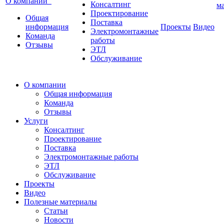
О компании
Консалтинг
м
Проектирование
Общая
Поставка
информация
Проекты
Видео
Электромонтажные
Команда
работы
Отзывы
ЭТЛ
Обслуживание
О компании
Общая информация
Команда
Отзывы
Услуги
Консалтинг
Проектирование
Поставка
Электромонтажные работы
ЭТЛ
Обслуживание
Проекты
Видео
Полезные материалы
Статьи
Новости