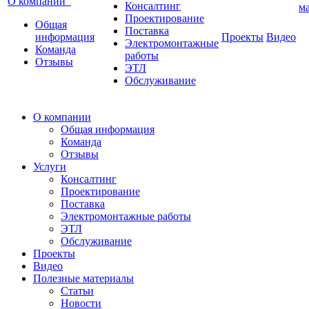
О компании
Консалтинг
м
Проектирование
Общая
Поставка
информация
Проекты
Видео
Электромонтажные
Команда
работы
Отзывы
ЭТЛ
Обслуживание
О компании
Общая информация
Команда
Отзывы
Услуги
Консалтинг
Проектирование
Поставка
Электромонтажные работы
ЭТЛ
Обслуживание
Проекты
Видео
Полезные материалы
Статьи
Новости