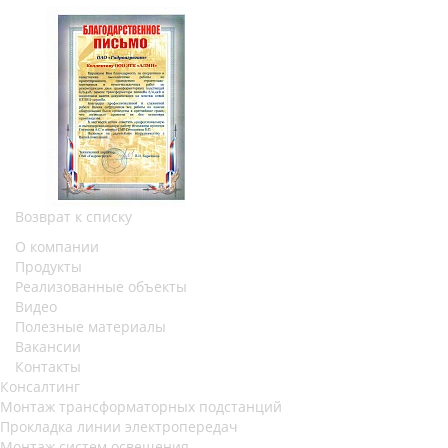
Возврат к списку
О компании
Продукты
Реализованные объекты
Видео
Полезные материалы
Вакансии
Контакты
Консалтинг
Монтаж трансформаторных подстанций
Прокладка линии электропередач
Монтаж систем освещения